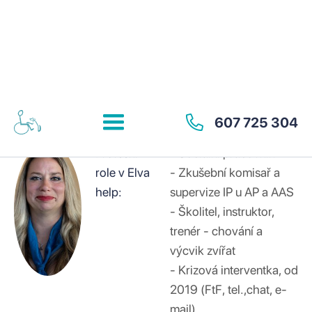
Mgr. Romana Svobodová
607 725 304
Profesní
- Sociální pracovník
role v Elva
- Zkušební komisař a
help:
supervize IP u AP a AAS
- Školitel, instruktor,
trenér - chování a
výcvik zvířat
- Krizová interventka, od
2019 (FtF, tel.,chat, e-
mail)