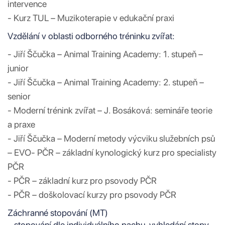
intervence
- Kurz TUL – Muzikoterapie v edukační praxi
Vzdělání v oblasti odborného tréninku zvířat:
- Jiří Ščučka – Animal Training Academy: 1. stupeň –
junior
- Jiří Ščučka – Animal Training Academy: 2. stupeň –
senior
- Moderní trénink zvířat – J. Bosáková: semináře teorie
a praxe
- Jiří Ščučka – Moderní metody výcviku služebních psů
– EVO- PČR – základní kynologický kurz pro specialisty
PČR
- PČR – základní kurz pro psovody PČR
- PČR – doškolovací kurzy pro psovody PČR
Záchranné stopování (MT)
– stopování dle individuálního pachu, vyhledání stopy