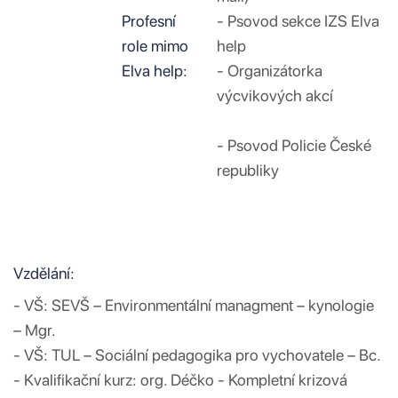
Profesní
- Psovod sekce IZS Elva
role mimo
help
Elva help:
- Organizátorka
výcvikových akcí
- Psovod Policie České
republiky
Vzdělání:
- VŠ: SEVŠ – Environmentální managment – kynologie
– Mgr.
- VŠ: TUL – Sociální pedagogika pro vychovatele – Bc.
- Kvalifikační kurz: org. Déčko - Kompletní krizová